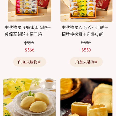
中秋禮盒 B 蜂蜜太陽餅＋
中秋禮盒Ａ 冰沙小月餅＋
菠蘿蛋黃酥＋栗子燒
招牌檸檬餅＋乳酪Ｑ餅
$
596
$
580
$
566
$
550
加入購物車
加入購物車