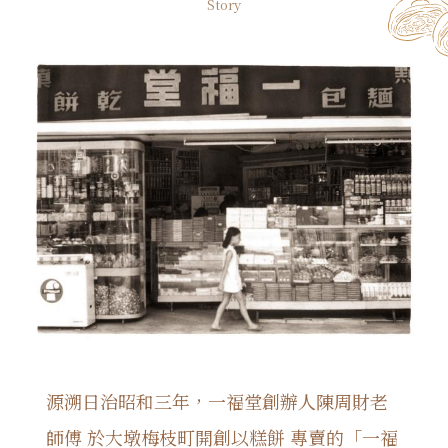
Story
源溯日治昭和三年，一福堂創辦人陳周財老
師傅 於大墩梅枝町開創以糕餅 專賣的「一福