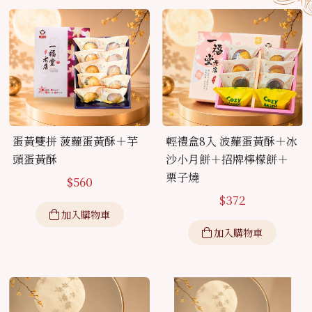
蛋黃雙拼 菠蘿蛋黃酥＋芋
輕禮盒8入 波蘿蛋黃酥＋冰
頭蛋黃酥
沙小月餅＋招牌檸檬餅＋
栗子燒
$
560
$
372
加入購物車
加入購物車