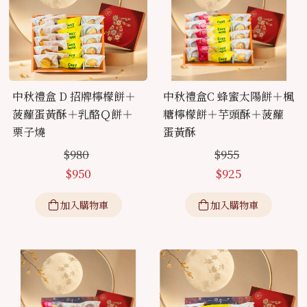
中秋禮盒 D 招牌檸檬餅＋
中秋禮盒C 蜂蜜太陽餅＋楓
菠蘿蛋黃酥＋乳酪Ｑ餅＋
糖檸檬餅＋芋頭酥＋菠蘿
栗子燒
蛋黃酥
$
980
$
955
$
950
$
925
加入購物車
加入購物車