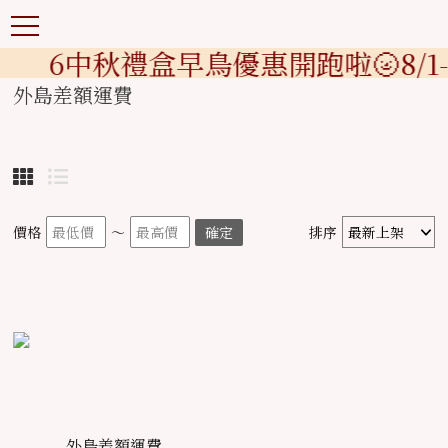
2026中秋禮盒早鳥優惠開跑啦🌝8/1
外島差額運費
價格
～
確定
排序
外島差額運費