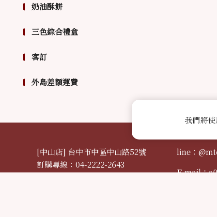
奶油酥餅
三色綜合禮盒
客訂
外島差額運費
我們將使
[中山店] 台中市中區中山路52號
line：@mt
訂購專線：04-2222-2643
E-mail：
a
[自由店] 台中市中區自由路二段19號
訂購專線：04-2220-3655