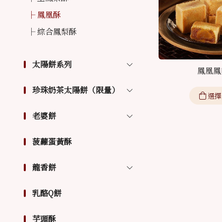
鳳凰酥
綜合鳳梨酥
太陽餅系列
鳳凰鳳
珍珠奶茶太陽餅（限量）
選擇
老婆餅
菠蘿蛋黃酥
龍香餅
乳酪Q餅
芋頭酥