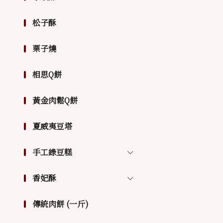
松子酥
栗子燒
相思Q餅
黃金肉鬆Q餅
夏威夷豆塔
手工綠豆糕
香妃酥
傳統肉餅 (一斤)