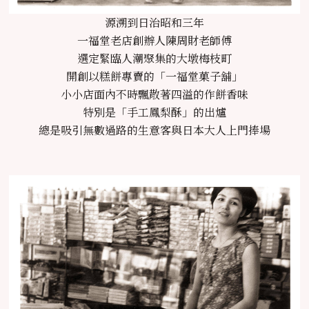
源溯到日治昭和三年
一福堂老店創辦人陳周財老師傅
選定緊臨人潮聚集的大墩梅枝町
開創以糕餅專賣的「一福堂菓子舖」
小小店面內不時飄散著四溢的作餅香味
特別是「手工鳳梨酥」的出爐
總是吸引無數過路的生意客與日本大人上門捧場