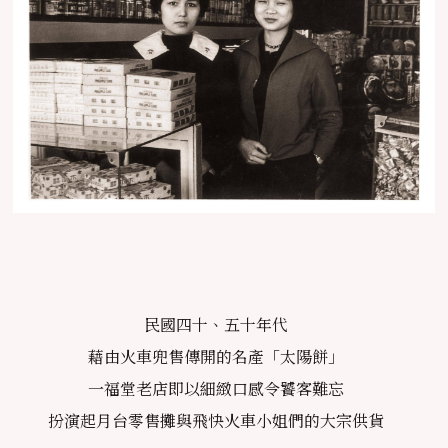
民國四十、五十年代
藉由火車兜售傳開的名產「太陽餅」
一福堂老店即以細緻口感令饕客難忘
扮演起月台零售攤與飛快火車小姐們的大宗供貨