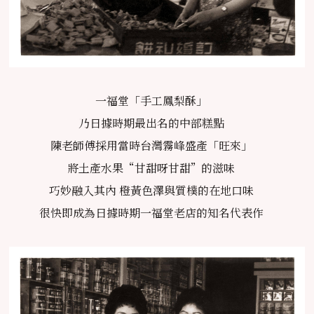
一福堂「手工鳳梨酥」
乃日據時期最出名的中部糕點
陳老師傅採用當時台灣霧峰盛產「旺來」
將土產水果“甘甜呀甘甜”的滋味
巧妙融入其內 橙黃色澤與質樸的在地口味
很快即成為日據時期一福堂老店的知名代表作