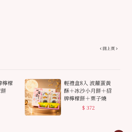
回上頁
牌檸檬
輕禮盒8入 波蘿蛋黃
檬餅
酥＋冰沙小月餅＋招
牌檸檬餅＋栗子燒
$
372