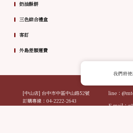
奶油酥餅
三色綜合禮盒
客訂
外島差額運費
我們將使
[中山店] 台中市中區中山路52號
line：@mt
訂購專線：04-2222-2643
E-mail：
a
[自由店] 台中市中區自由路二段19號
訂購專線：04-2220-3655