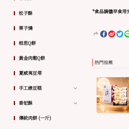
*食品請儘早食用
松子酥
栗子燒
相思Q餅
黃金肉鬆Q餅
熱門推薦
夏威夷豆塔
手工綠豆糕
香妃酥
傳統肉餅 (一斤)