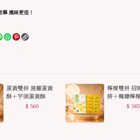
完畢 風味更佳！
蛋黃雙拼 菠蘿蛋黃
檸檬雙拼 招
酥＋芋頭蛋黃酥
餅＋楓糖檸
$
560
$
385