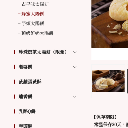
古早味太陽餅
蜂蜜太陽餅
芋頭太陽餅
頂級鮮奶太陽餅
珍珠奶茶太陽餅（限量）
老婆餅
菠蘿蛋黃酥
龍香餅
乳酪Q餅
【保存期限】
常溫保存30天，
芋頭酥