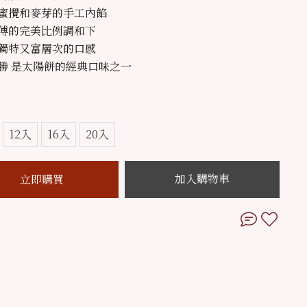
蜜攪和麥芽的手工內餡
傅的完美比例調和下
獨特又富層次的口感
勝 是太陽餅的經典口味之一
12入
16入
20入
加入購物車
立即購買