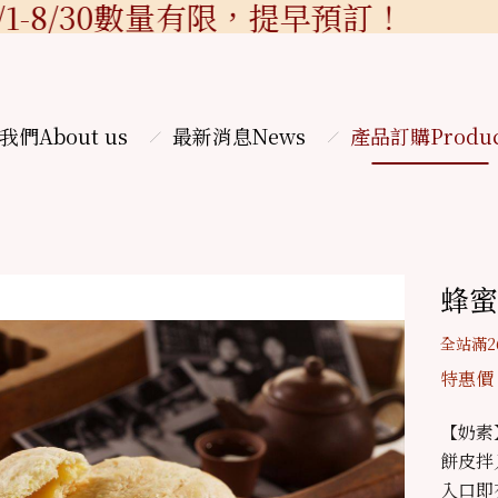
1-8/30數量有限，提早預訂！
我們
About us
最新消息
News
產品訂購
Produ
蜂蜜
全站滿2
特惠價
【奶素
餅皮拌
入口即