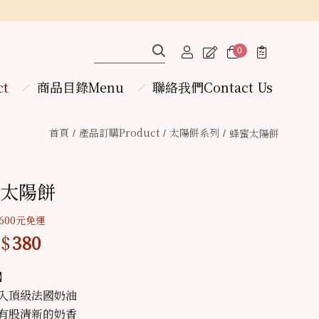
0
ct
商品目錄Menu
聯絡我們
Contact Us
首頁
產品訂購
Product
太陽餅系列
蜂蜜太陽餅
太陽餅
600元免運
$
380
】
入頂級法國奶油
有股清新的奶香