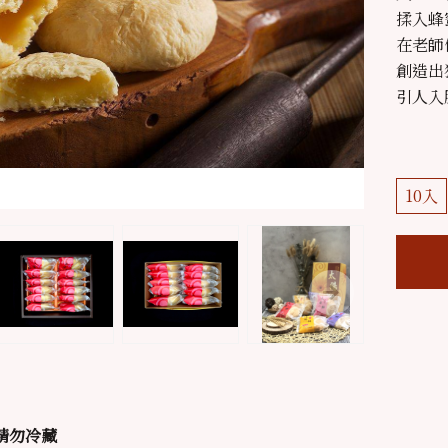
揉入蜂
在老師
創造出
引人入
10入
請勿冷藏