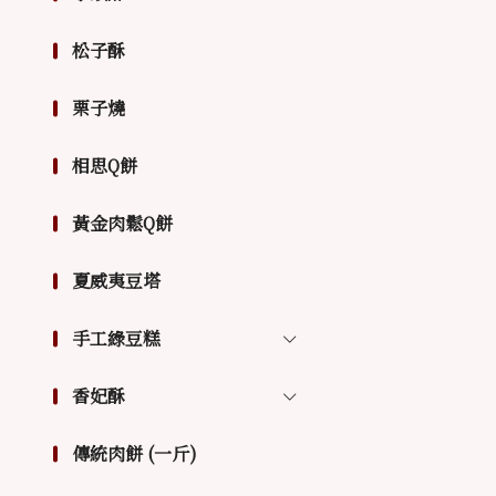
松子酥
栗子燒
相思Q餅
黃金肉鬆Q餅
夏威夷豆塔
手工綠豆糕
香妃酥
傳統肉餅 (一斤)