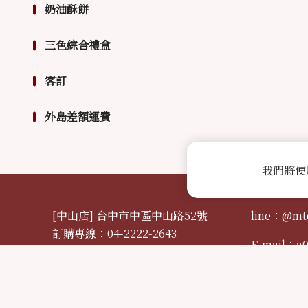
奶油酥餅
三色綜合禮盒
客訂
外島差額運費
我們將使
[中山店] 台中市中區中山路52號
line：@mt
訂購專線：04-2222-2643
E-mail：
a
[自由店] 台中市中區自由路二段19號
訂購專線：04-2220-3655