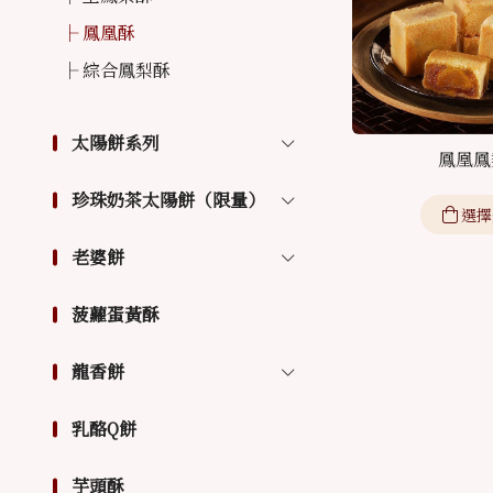
鳳凰酥
綜合鳳梨酥
太陽餅系列
鳳凰鳳
珍珠奶茶太陽餅（限量）
選擇
老婆餅
菠蘿蛋黃酥
龍香餅
乳酪Q餅
芋頭酥