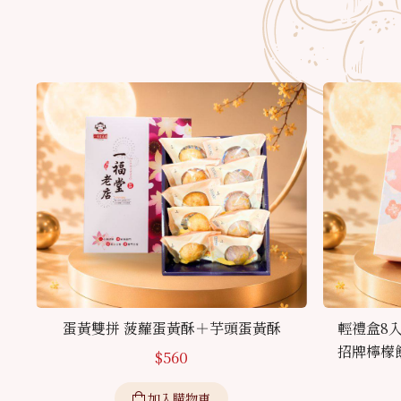
蛋黃雙拼 菠蘿蛋黃酥＋芋頭蛋黃酥
輕禮盒8
招牌檸檬
$
560
加入購物車