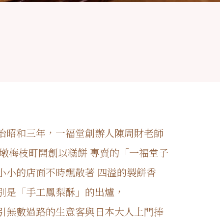
治昭和三年，一福堂創辦人陳周財老師
大墩梅枝町開創以糕餅 專賣的「一福堂子
小小的店面不時飄散著 四溢的製餅香
別是「手工鳳梨酥」的出爐，
引無數過路的生意客與日本大人上門捧