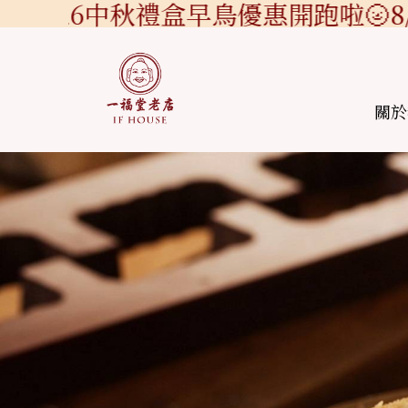
026中秋禮盒早鳥優惠開跑啦🌝8/1-
關於