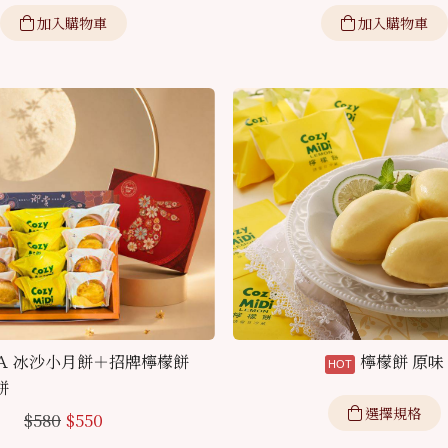
加入購物車
加入購物車
Ａ 冰沙小月餅＋招牌檸檬餅
檸檬餅 原味
餅
選擇規格
$
580
$
550