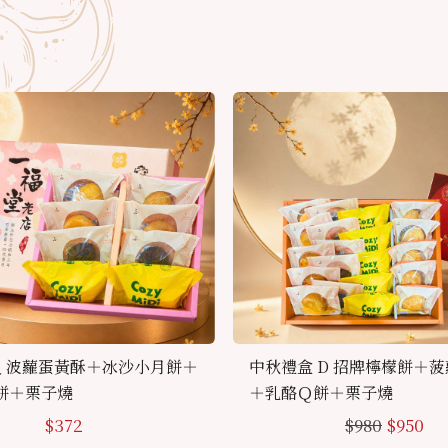
入 波蘿蛋黃酥＋冰沙小月餅＋
中秋禮盒 D 招牌檸檬餅＋
餅＋栗子燒
＋乳酪Ｑ餅＋栗子燒
$
372
$
980
$
950