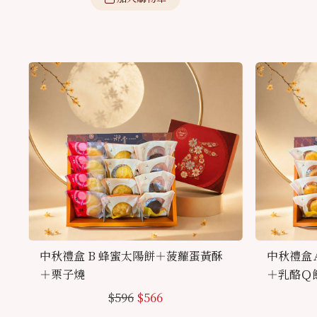
中秋禮盒 B 蜂蜜太陽餅＋菠蘿蛋黃酥
中秋禮盒
＋栗子燒
＋乳酪Ｑ
$
596
$
566