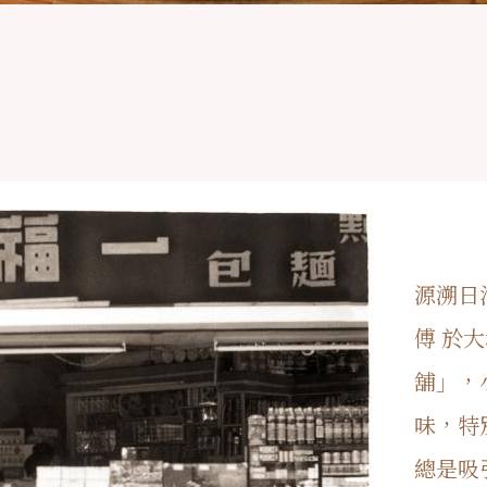
源溯日
傅 於
舖」，
味，特
總是吸