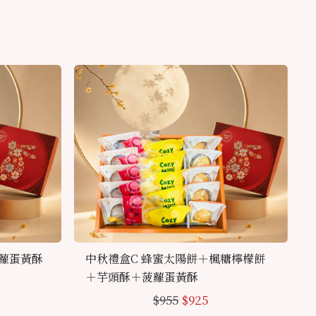
菠蘿蛋黃酥
中秋禮盒C 蜂蜜太陽餅＋楓糖檸檬餅
＋芋頭酥＋菠蘿蛋黃酥
$
955
$
925