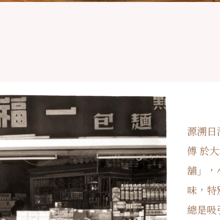
源溯日
傅 於
舖」，
味，特
總是吸