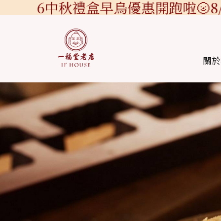
026中秋禮盒早鳥優惠開跑啦🌝8/1-
關於