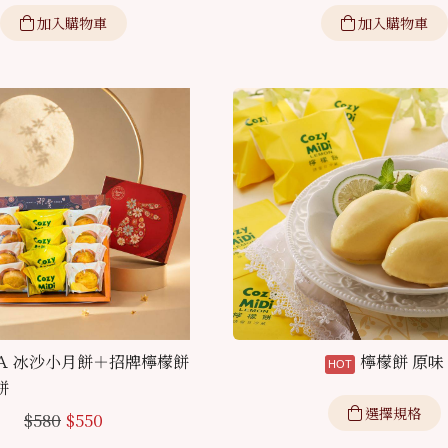
加入購物車
加入購物車
Ａ 冰沙小月餅＋招牌檸檬餅
檸檬餅 原味
餅
選擇規格
$
580
$
550