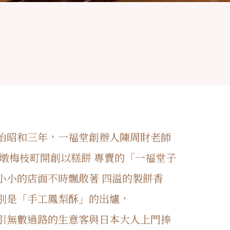
治昭和三年，一福堂創辦人陳周財老師
大墩梅枝町開創以糕餅 專賣的「一福堂子
小小的店面不時飄散著 四溢的製餅香
別是「手工鳳梨酥」的出爐，
引無數過路的生意客與日本大人上門捧