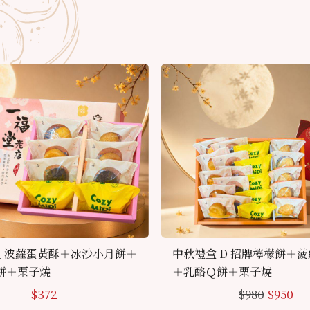
入 波蘿蛋黃酥＋冰沙小月餅＋
中秋禮盒 D 招牌檸檬餅＋
餅＋栗子燒
＋乳酪Ｑ餅＋栗子燒
$
372
$
980
$
950