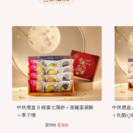
中秋禮盒 B 蜂蜜太陽餅＋菠蘿蛋黃酥
中秋禮盒
＋栗子燒
＋乳酪Ｑ
$
596
$
566