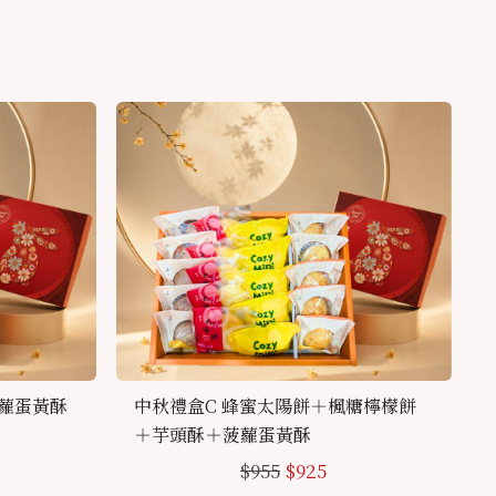
菠蘿蛋黃酥
中秋禮盒C 蜂蜜太陽餅＋楓糖檸檬餅
＋芋頭酥＋菠蘿蛋黃酥
$
955
$
925