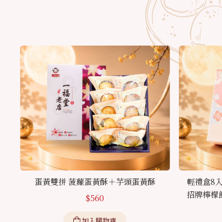
蛋黃雙拼 菠蘿蛋黃酥＋芋頭蛋黃酥
輕禮盒8
招牌檸檬
$
560
加入購物車